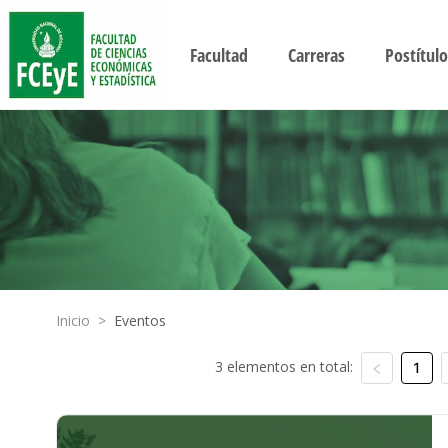
Facultad
Carreras
Postítulo
Inicio
>
Eventos
3 elementos en total:
1