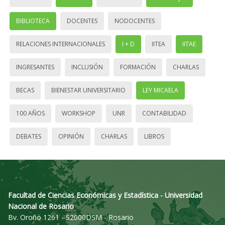
BIBLIOTECA
DOCENTES
NODOCENTES
RELACIONES INTERNACIONALES
I + D
IITEA
IITAE
INGRESANTES
INCLUSIÓN
FORMACIÓN
CHARLAS
BECAS
BIENESTAR UNIVERSITARIO
LEY MICAELA
100 AÑOS
WORKSHOP
UNR
CONTABILIDAD
DEBATES
OPINIÓN
CHARLAS
LIBROS
Facultad de Ciencias Económicas y Estadística - Universidad
Nacional de Rosario
Bv. Oroño 1261 - S2000DSM - Rosario