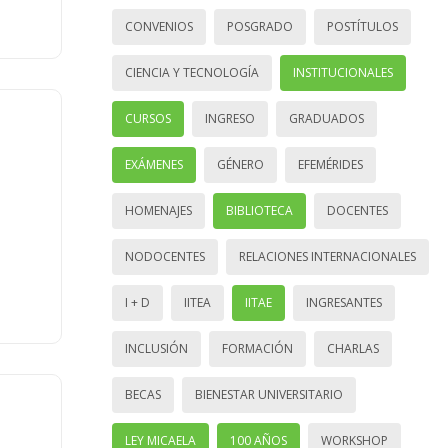
CONVENIOS
POSGRADO
POSTÍTULOS
CIENCIA Y TECNOLOGÍA
INSTITUCIONALES
CURSOS
INGRESO
GRADUADOS
EXÁMENES
GÉNERO
EFEMÉRIDES
HOMENAJES
BIBLIOTECA
DOCENTES
NODOCENTES
RELACIONES INTERNACIONALES
I + D
IITEA
IITAE
INGRESANTES
INCLUSIÓN
FORMACIÓN
CHARLAS
BECAS
BIENESTAR UNIVERSITARIO
LEY MICAELA
100 AÑOS
WORKSHOP