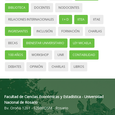
BIBLIOTECA
DOCENTES
NODOCENTES
RELACIONES INTERNACIONALES
I + D
IITEA
IITAE
INGRESANTES
INCLUSIÓN
FORMACIÓN
CHARLAS
BECAS
BIENESTAR UNIVERSITARIO
LEY MICAELA
100 AÑOS
WORKSHOP
UNR
CONTABILIDAD
DEBATES
OPINIÓN
CHARLAS
LIBROS
Facultad de Ciencias Económicas y Estadística - Universidad
Nacional de Rosario
Bv. Oroño 1261 - S2000DSM - Rosario