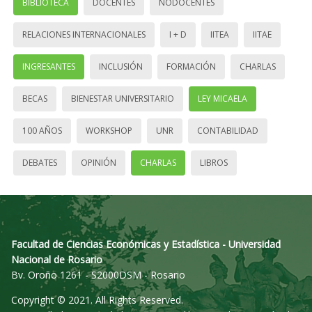
BIBLIOTECA
DOCENTES
NODOCENTES
RELACIONES INTERNACIONALES
I + D
IITEA
IITAE
INGRESANTES
INCLUSIÓN
FORMACIÓN
CHARLAS
BECAS
BIENESTAR UNIVERSITARIO
LEY MICAELA
100 AÑOS
WORKSHOP
UNR
CONTABILIDAD
DEBATES
OPINIÓN
CHARLAS
LIBROS
Facultad de Ciencias Económicas y Estadística - Universidad
Nacional de Rosario
Bv. Oroño 1261 - S2000DSM - Rosario
Copyright © 2021. All Rights Reserved.