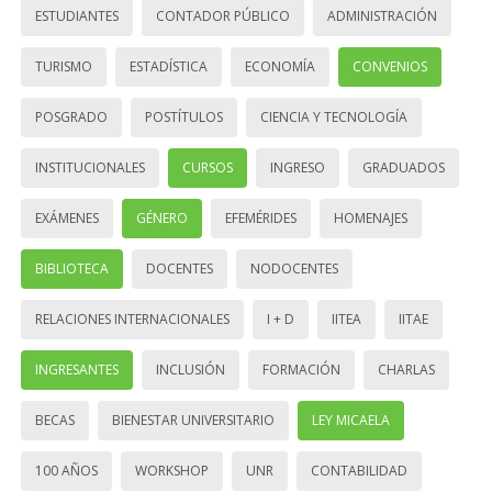
ESTUDIANTES
CONTADOR PÚBLICO
ADMINISTRACIÓN
TURISMO
ESTADÍSTICA
ECONOMÍA
CONVENIOS
POSGRADO
POSTÍTULOS
CIENCIA Y TECNOLOGÍA
INSTITUCIONALES
CURSOS
INGRESO
GRADUADOS
EXÁMENES
GÉNERO
EFEMÉRIDES
HOMENAJES
BIBLIOTECA
DOCENTES
NODOCENTES
RELACIONES INTERNACIONALES
I + D
IITEA
IITAE
INGRESANTES
INCLUSIÓN
FORMACIÓN
CHARLAS
BECAS
BIENESTAR UNIVERSITARIO
LEY MICAELA
100 AÑOS
WORKSHOP
UNR
CONTABILIDAD