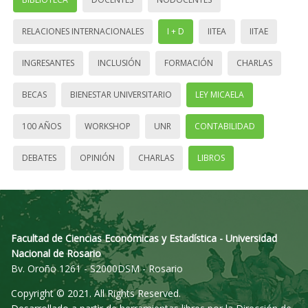
RELACIONES INTERNACIONALES
I + D
IITEA
IITAE
INGRESANTES
INCLUSIÓN
FORMACIÓN
CHARLAS
BECAS
BIENESTAR UNIVERSITARIO
LEY MICAELA
100 AÑOS
WORKSHOP
UNR
CONTABILIDAD
DEBATES
OPINIÓN
CHARLAS
LIBROS
Facultad de Ciencias Económicas y Estadística - Universidad
Nacional de Rosario
Bv. Oroño 1261 - S2000DSM - Rosario
Copyright © 2021. All Rights Reserved.