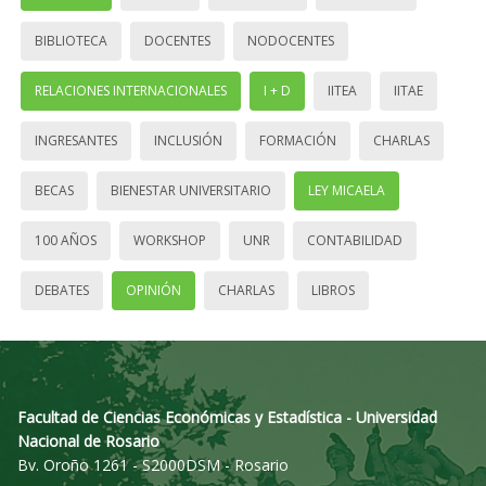
BIBLIOTECA
DOCENTES
NODOCENTES
RELACIONES INTERNACIONALES
I + D
IITEA
IITAE
INGRESANTES
INCLUSIÓN
FORMACIÓN
CHARLAS
BECAS
BIENESTAR UNIVERSITARIO
LEY MICAELA
100 AÑOS
WORKSHOP
UNR
CONTABILIDAD
DEBATES
OPINIÓN
CHARLAS
LIBROS
Facultad de Ciencias Económicas y Estadística - Universidad
Nacional de Rosario
Bv. Oroño 1261 - S2000DSM - Rosario