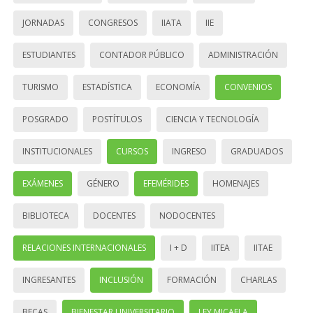
JORNADAS
CONGRESOS
IIATA
IIE
ESTUDIANTES
CONTADOR PÚBLICO
ADMINISTRACIÓN
TURISMO
ESTADÍSTICA
ECONOMÍA
CONVENIOS
POSGRADO
POSTÍTULOS
CIENCIA Y TECNOLOGÍA
INSTITUCIONALES
CURSOS
INGRESO
GRADUADOS
EXÁMENES
GÉNERO
EFEMÉRIDES
HOMENAJES
BIBLIOTECA
DOCENTES
NODOCENTES
RELACIONES INTERNACIONALES
I + D
IITEA
IITAE
INGRESANTES
INCLUSIÓN
FORMACIÓN
CHARLAS
BECAS
BIENESTAR UNIVERSITARIO
LEY MICAELA