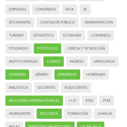
JORNADAS
CONGRESOS
IIATA
IIE
ESTUDIANTES
CONTADOR PÚBLICO
ADMINISTRACIÓN
TURISMO
ESTADÍSTICA
ECONOMÍA
CONVENIOS
POSGRADO
POSTÍTULOS
CIENCIA Y TECNOLOGÍA
INSTITUCIONALES
CURSOS
INGRESO
GRADUADOS
EXÁMENES
GÉNERO
EFEMÉRIDES
HOMENAJES
BIBLIOTECA
DOCENTES
NODOCENTES
RELACIONES INTERNACIONALES
I + D
IITEA
IITAE
INGRESANTES
INCLUSIÓN
FORMACIÓN
CHARLAS
BECAS
BIENESTAR UNIVERSITARIO
LEY MICAELA