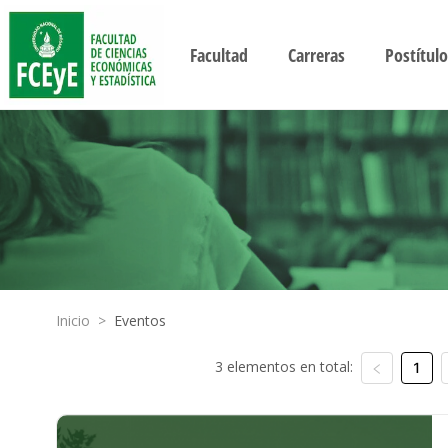
Facultad
Carreras
Postítulo
Inicio
>
Eventos
3 elementos en total:
1