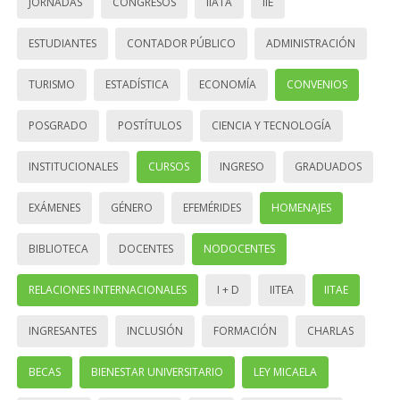
JORNADAS
CONGRESOS
IIATA
IIE
ESTUDIANTES
CONTADOR PÚBLICO
ADMINISTRACIÓN
TURISMO
ESTADÍSTICA
ECONOMÍA
CONVENIOS
POSGRADO
POSTÍTULOS
CIENCIA Y TECNOLOGÍA
INSTITUCIONALES
CURSOS
INGRESO
GRADUADOS
EXÁMENES
GÉNERO
EFEMÉRIDES
HOMENAJES
BIBLIOTECA
DOCENTES
NODOCENTES
RELACIONES INTERNACIONALES
I + D
IITEA
IITAE
INGRESANTES
INCLUSIÓN
FORMACIÓN
CHARLAS
BECAS
BIENESTAR UNIVERSITARIO
LEY MICAELA