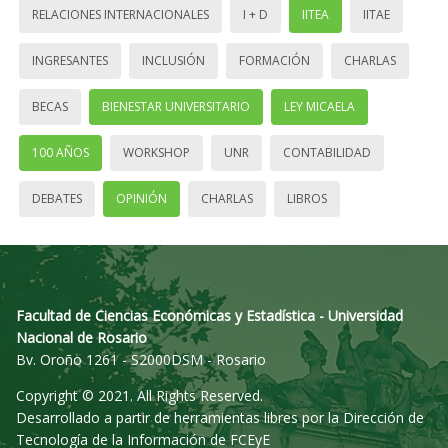
RELACIONES INTERNACIONALES
I + D
IITEA
IITAE
INGRESANTES
INCLUSIÓN
FORMACIÓN
CHARLAS
BECAS
BIENESTAR UNIVERSITARIO
LEY MICAELA
100 AÑOS
WORKSHOP
UNR
CONTABILIDAD
DEBATES
OPINIÓN
CHARLAS
LIBROS
Facultad de Ciencias Económicas y Estadística - Universidad
Nacional de Rosario
Bv. Oroño 1261 - S2000DSM - Rosario
Copyright © 2021. All Rights Reserved.
Desarrollado a partir de herramientas libres por la Dirección de
Tecnología de la Información de FCEyE