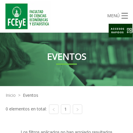
MENÚ
ACCESOS
RAPIDOS
EVENTOS
Inicio
>
Eventos
0 elementos en total:
1
Los filtros aplicados no han arrojado resultados