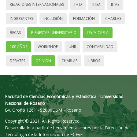
RELACIONES INTERNACIONALES
I + D
IITEA
IITAE
INGRESANTES
INCLUSIÓN
FORMACIÓN
CHARLAS
BECAS
BIENESTAR UNIVERSITARIO
LEY MICAELA
100 AÑOS
WORKSHOP
UNR
CONTABILIDAD
DEBATES
OPINIÓN
CHARLAS
LIBROS
Facultad de Ciencias Económicas y Estadística - Universidad
Nacional de Rosario
Bv. Oroño 1261 - S2000DSM - Rosario
Copyright © 2021. All Rights Reserved.
Desarrollado a partir de herramientas libres por la Dirección de
Tecnología de la Información de FCEyE