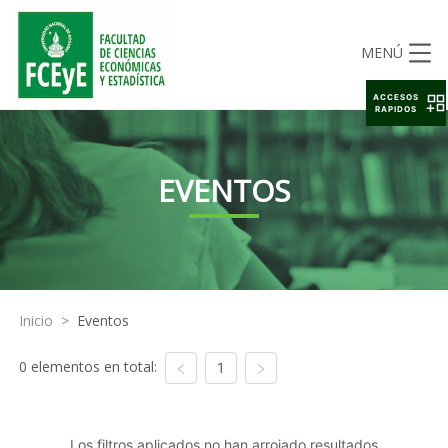
MENÚ
ACCESOS
RAPIDOS
EVENTOS
Inicio
>
Eventos
0 elementos en total:
1
Los filtros aplicados no han arrojado resultados