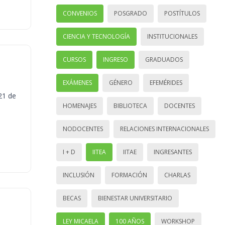
CONVENIOS
POSGRADO
POSTÍTULOS
CIENCIA Y TECNOLOGÍA
INSTITUCIONALES
CURSOS
INGRESO
GRADUADOS
EXÁMENES
GÉNERO
EFEMÉRIDES
21 de
HOMENAJES
BIBLIOTECA
DOCENTES
NODOCENTES
RELACIONES INTERNACIONALES
I + D
IITEA
IITAE
INGRESANTES
INCLUSIÓN
FORMACIÓN
CHARLAS
BECAS
BIENESTAR UNIVERSITARIO
LEY MICAELA
100 AÑOS
WORKSHOP