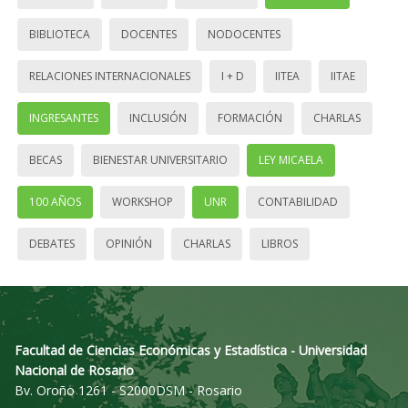
BIBLIOTECA
DOCENTES
NODOCENTES
RELACIONES INTERNACIONALES
I + D
IITEA
IITAE
INGRESANTES
INCLUSIÓN
FORMACIÓN
CHARLAS
BECAS
BIENESTAR UNIVERSITARIO
LEY MICAELA
100 AÑOS
WORKSHOP
UNR
CONTABILIDAD
DEBATES
OPINIÓN
CHARLAS
LIBROS
Facultad de Ciencias Económicas y Estadística - Universidad
Nacional de Rosario
Bv. Oroño 1261 - S2000DSM - Rosario