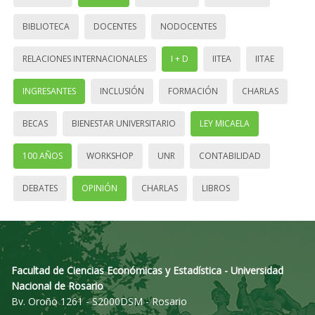
BIBLIOTECA
DOCENTES
NODOCENTES
RELACIONES INTERNACIONALES
I + D
IITEA
IITAE
INGRESANTES
INCLUSIÓN
FORMACIÓN
CHARLAS
BECAS
BIENESTAR UNIVERSITARIO
LEY MICAELA
100 AÑOS
WORKSHOP
UNR
CONTABILIDAD
DEBATES
OPINIÓN
CHARLAS
LIBROS
Facultad de Ciencias Económicas y Estadística - Universidad
Nacional de Rosario
Bv. Oroño 1261 - S2000DSM - Rosario