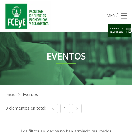
MENÚ
ACCESOS
RAPIDOS
EVENTOS
Inicio
>
Eventos
0 elementos en total:
1
Los filtros aplicados no han arrojado resultados