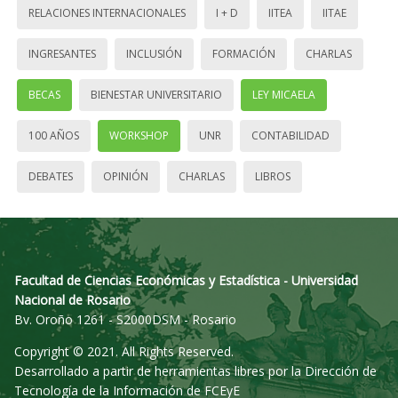
RELACIONES INTERNACIONALES
I + D
IITEA
IITAE
INGRESANTES
INCLUSIÓN
FORMACIÓN
CHARLAS
BECAS
BIENESTAR UNIVERSITARIO
LEY MICAELA
100 AÑOS
WORKSHOP
UNR
CONTABILIDAD
DEBATES
OPINIÓN
CHARLAS
LIBROS
Facultad de Ciencias Económicas y Estadística - Universidad
Nacional de Rosario
Bv. Oroño 1261 - S2000DSM - Rosario
Copyright © 2021. All Rights Reserved.
Desarrollado a partir de herramientas libres por la Dirección de
Tecnología de la Información de FCEyE