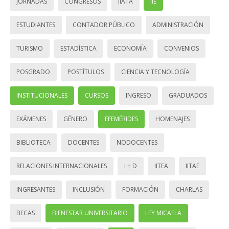
JORNADAS
CONGRESOS
IIATA
IIE
ESTUDIANTES
CONTADOR PÚBLICO
ADMINISTRACIÓN
TURISMO
ESTADÍSTICA
ECONOMÍA
CONVENIOS
POSGRADO
POSTÍTULOS
CIENCIA Y TECNOLOGÍA
INSTITUCIONALES
CURSOS
INGRESO
GRADUADOS
EXÁMENES
GÉNERO
EFEMÉRIDES
HOMENAJES
BIBLIOTECA
DOCENTES
NODOCENTES
RELACIONES INTERNACIONALES
I + D
IITEA
IITAE
INGRESANTES
INCLUSIÓN
FORMACIÓN
CHARLAS
BECAS
BIENESTAR UNIVERSITARIO
LEY MICAELA