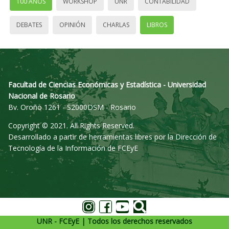
100 AÑOS
WORKSHOP
UNR
CONTABILIDAD
DEBATES
OPINIÓN
CHARLAS
LIBROS
Facultad de Ciencias Económicas y Estadística - Universidad
Nacional de Rosario
Bv. Oroño 1261 - S2000DSM - Rosario
Copyright © 2021. All Rights Reserved.
Desarrollado a partir de herramientas libres por la Dirección de
Tecnología de la Información de FCEyE
UNR - FCEyE | Todos los derechos reservados