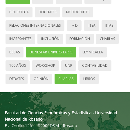
BIBLIOTECA
DOCENTES
NODOCENTES
RELACIONES INTERNACIONALES
I + D
IITEA
IITAE
INGRESANTES
INCLUSIÓN
FORMACIÓN
CHARLAS
BECAS
BIENESTAR UNIVERSITARIO
LEY MICAELA
100 AÑOS
WORKSHOP
UNR
CONTABILIDAD
DEBATES
OPINIÓN
CHARLAS
LIBROS
Facultad de Ciencias Económicas y Estadística - Universidad
Nacional de Rosario
Bv. Oroño 1261 - S2000DSM - Rosario