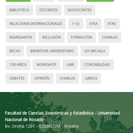
BIBLIOTECA
DOCENTES
NODOCENTES
RELACIONES INTERNACIONALES
I + D
IITEA
IITAE
INGRESANTES
INCLUSIÓN
FORMACIÓN
CHARLAS
BECAS
BIENESTAR UNIVERSITARIO
LEY MICAELA
100 AÑOS
WORKSHOP
UNR
CONTABILIDAD
DEBATES
OPINIÓN
CHARLAS
LIBROS
Facultad de Ciencias Económicas y Estadística - Universidad
Nacional de Rosario
Bv. Oroño 1261 - S2000DSM - Rosario