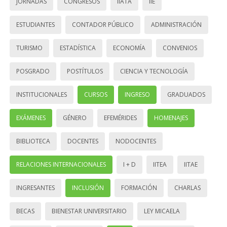
JORNADAS
CONGRESOS
IIATA
IIE
ESTUDIANTES
CONTADOR PÚBLICO
ADMINISTRACIÓN
TURISMO
ESTADÍSTICA
ECONOMÍA
CONVENIOS
POSGRADO
POSTÍTULOS
CIENCIA Y TECNOLOGÍA
INSTITUCIONALES
CURSOS
INGRESO
GRADUADOS
EXÁMENES
GÉNERO
EFEMÉRIDES
HOMENAJES
BIBLIOTECA
DOCENTES
NODOCENTES
RELACIONES INTERNACIONALES
I + D
IITEA
IITAE
INGRESANTES
INCLUSIÓN
FORMACIÓN
CHARLAS
BECAS
BIENESTAR UNIVERSITARIO
LEY MICAELA