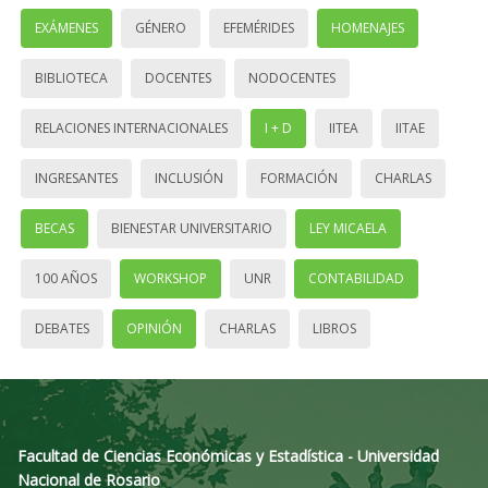
EXÁMENES
GÉNERO
EFEMÉRIDES
HOMENAJES
BIBLIOTECA
DOCENTES
NODOCENTES
RELACIONES INTERNACIONALES
I + D
IITEA
IITAE
INGRESANTES
INCLUSIÓN
FORMACIÓN
CHARLAS
BECAS
BIENESTAR UNIVERSITARIO
LEY MICAELA
100 AÑOS
WORKSHOP
UNR
CONTABILIDAD
DEBATES
OPINIÓN
CHARLAS
LIBROS
Facultad de Ciencias Económicas y Estadística - Universidad
Nacional de Rosario