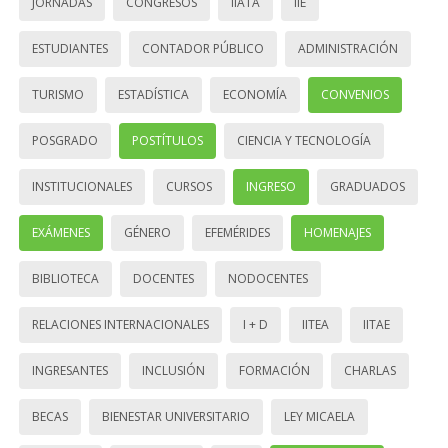
JORNADAS
CONGRESOS
IIATA
IIE
ESTUDIANTES
CONTADOR PÚBLICO
ADMINISTRACIÓN
TURISMO
ESTADÍSTICA
ECONOMÍA
CONVENIOS
POSGRADO
POSTÍTULOS
CIENCIA Y TECNOLOGÍA
INSTITUCIONALES
CURSOS
INGRESO
GRADUADOS
EXÁMENES
GÉNERO
EFEMÉRIDES
HOMENAJES
BIBLIOTECA
DOCENTES
NODOCENTES
RELACIONES INTERNACIONALES
I + D
IITEA
IITAE
INGRESANTES
INCLUSIÓN
FORMACIÓN
CHARLAS
BECAS
BIENESTAR UNIVERSITARIO
LEY MICAELA