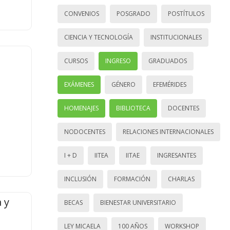
CONVENIOS
POSGRADO
POSTÍTULOS
CIENCIA Y TECNOLOGÍA
INSTITUCIONALES
CURSOS
INGRESO
GRADUADOS
EXÁMENES
GÉNERO
EFEMÉRIDES
HOMENAJES
BIBLIOTECA
DOCENTES
NODOCENTES
RELACIONES INTERNACIONALES
I + D
IITEA
IITAE
INGRESANTES
INCLUSIÓN
FORMACIÓN
CHARLAS
 y
BECAS
BIENESTAR UNIVERSITARIO
LEY MICAELA
100 AÑOS
WORKSHOP