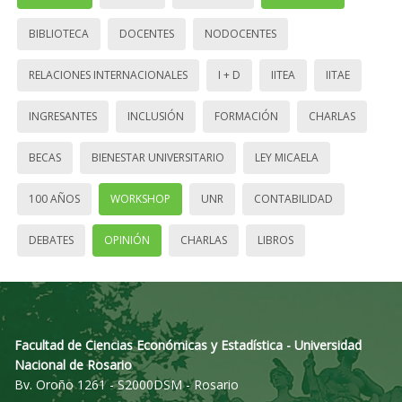
BIBLIOTECA
DOCENTES
NODOCENTES
RELACIONES INTERNACIONALES
I + D
IITEA
IITAE
INGRESANTES
INCLUSIÓN
FORMACIÓN
CHARLAS
BECAS
BIENESTAR UNIVERSITARIO
LEY MICAELA
100 AÑOS
WORKSHOP
UNR
CONTABILIDAD
DEBATES
OPINIÓN
CHARLAS
LIBROS
Facultad de Ciencias Económicas y Estadística - Universidad
Nacional de Rosario
Bv. Oroño 1261 - S2000DSM - Rosario