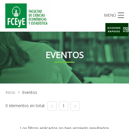
MENÚ
ACCESOS
RAPIDOS
EVENTOS
Inicio
>
Eventos
0 elementos en total:
1
Los filtros aplicados no han arrojado resultados