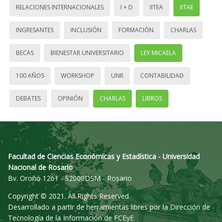
RELACIONES INTERNACIONALES
I + D
IITEA
IITAE
INGRESANTES
INCLUSIÓN
FORMACIÓN
CHARLAS
BECAS
BIENESTAR UNIVERSITARIO
LEY MICAELA
100 AÑOS
WORKSHOP
UNR
CONTABILIDAD
DEBATES
OPINIÓN
CHARLAS
LIBROS
Facultad de Ciencias Económicas y Estadística - Universidad
Nacional de Rosario
Bv. Oroño 1261 - S2000DSM - Rosario
Copyright © 2021. All Rights Reserved.
Desarrollado a partir de herramientas libres por la Dirección de
Tecnología de la Información de FCEyE