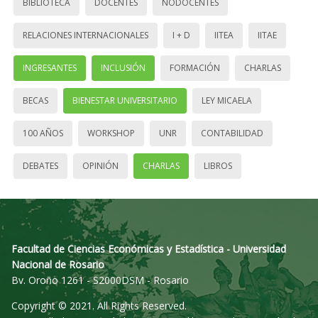
BIBLIOTECA
DOCENTES
NODOCENTES
RELACIONES INTERNACIONALES
I + D
IITEA
IITAE
INGRESANTES
INCLUSIÓN
FORMACIÓN
CHARLAS
BECAS
BIENESTAR UNIVERSITARIO
LEY MICAELA
100 AÑOS
WORKSHOP
UNR
CONTABILIDAD
DEBATES
OPINIÓN
CHARLAS
LIBROS
Facultad de Ciencias Económicas y Estadística - Universidad
Nacional de Rosario
Bv. Oroño 1261 - S2000DSM - Rosario
Copyright © 2021. All Rights Reserved.