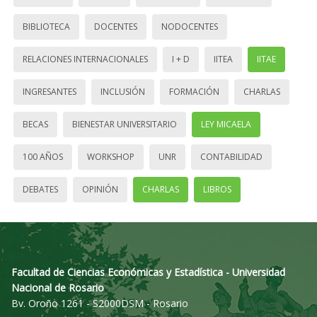
BIBLIOTECA
DOCENTES
NODOCENTES
RELACIONES INTERNACIONALES
I + D
IITEA
IITAE
INGRESANTES
INCLUSIÓN
FORMACIÓN
CHARLAS
BECAS
BIENESTAR UNIVERSITARIO
LEY MICAELA
100 AÑOS
WORKSHOP
UNR
CONTABILIDAD
DEBATES
OPINIÓN
CHARLAS
LIBROS
Facultad de Ciencias Económicas y Estadística - Universidad
Nacional de Rosario
Bv. Oroño 1261 - S2000DSM - Rosario