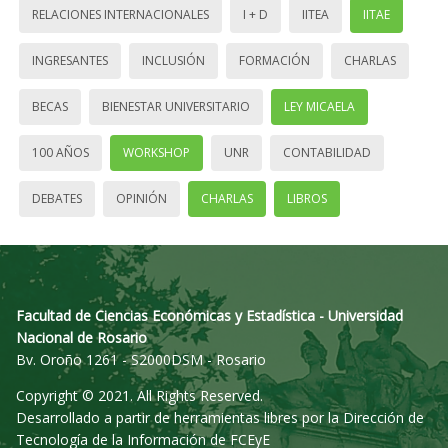
RELACIONES INTERNACIONALES
I + D
IITEA
IITAE
INGRESANTES
INCLUSIÓN
FORMACIÓN
CHARLAS
BECAS
BIENESTAR UNIVERSITARIO
LEY MICAELA
100 AÑOS
WORKSHOP
UNR
CONTABILIDAD
DEBATES
OPINIÓN
CHARLAS
LIBROS
Facultad de Ciencias Económicas y Estadística - Universidad
Nacional de Rosario
Bv. Oroño 1261 - S2000DSM - Rosario
Copyright © 2021. All Rights Reserved.
Desarrollado a partir de herramientas libres por la Dirección de
Tecnología de la Información de FCEyE