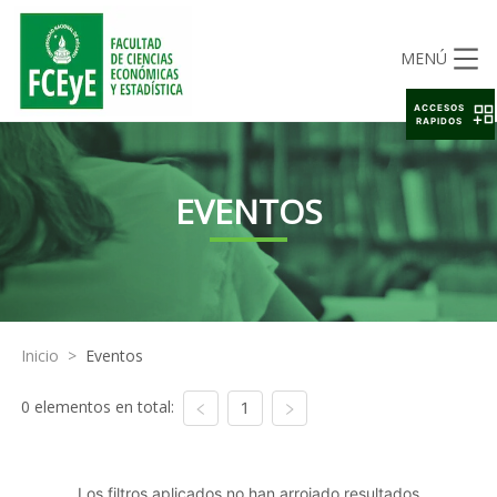
MENÚ
ACCESOS
RAPIDOS
EVENTOS
Inicio
>
Eventos
0 elementos en total:
1
Los filtros aplicados no han arrojado resultados