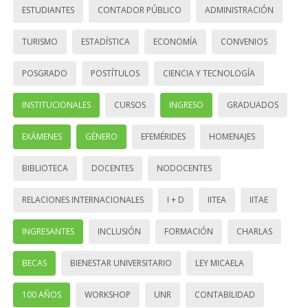
ESTUDIANTES
CONTADOR PÚBLICO
ADMINISTRACIÓN
TURISMO
ESTADÍSTICA
ECONOMÍA
CONVENIOS
POSGRADO
POSTÍTULOS
CIENCIA Y TECNOLOGÍA
INSTITUCIONALES
CURSOS
INGRESO
GRADUADOS
EXÁMENES
GÉNERO
EFEMÉRIDES
HOMENAJES
BIBLIOTECA
DOCENTES
NODOCENTES
RELACIONES INTERNACIONALES
I + D
IITEA
IITAE
INGRESANTES
INCLUSIÓN
FORMACIÓN
CHARLAS
BECAS
BIENESTAR UNIVERSITARIO
LEY MICAELA
100 AÑOS
WORKSHOP
UNR
CONTABILIDAD