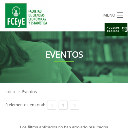
MENÚ
ACCESOS
RAPIDOS
EVENTOS
Inicio
>
Eventos
0 elementos en total:
1
Los filtros aplicados no han arrojado resultados