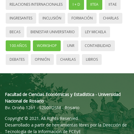
RELACIONES INTERNACIONALES
I + D
IITEA
IITAE
INGRESANTES
INCLUSIÓN
FORMACIÓN
CHARLAS
BECAS
BIENESTAR UNIVERSITARIO
LEY MICAELA
100 AÑOS
WORKSHOP
UNR
CONTABILIDAD
DEBATES
OPINIÓN
CHARLAS
LIBROS
Facultad de Ciencias Económicas y Estadística - Universidad
Nacional de Rosario
Bv. Oroño 1261 - S2000DSM - Rosario
Copyright © 2021. All Rights Reserved.
Desarrollado a partir de herramientas libres por la Dirección de
Tecnología de la Información de FCEyE