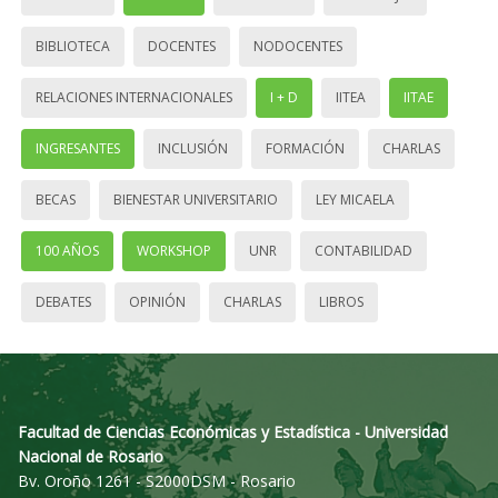
BIBLIOTECA
DOCENTES
NODOCENTES
RELACIONES INTERNACIONALES
I + D
IITEA
IITAE
INGRESANTES
INCLUSIÓN
FORMACIÓN
CHARLAS
BECAS
BIENESTAR UNIVERSITARIO
LEY MICAELA
100 AÑOS
WORKSHOP
UNR
CONTABILIDAD
DEBATES
OPINIÓN
CHARLAS
LIBROS
Facultad de Ciencias Económicas y Estadística - Universidad
Nacional de Rosario
Bv. Oroño 1261 - S2000DSM - Rosario