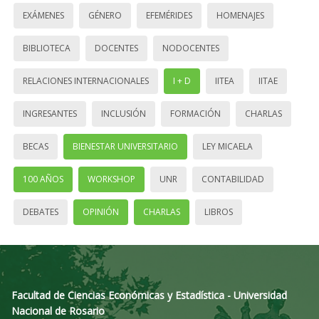
EXÁMENES
GÉNERO
EFEMÉRIDES
HOMENAJES
BIBLIOTECA
DOCENTES
NODOCENTES
RELACIONES INTERNACIONALES
I + D
IITEA
IITAE
INGRESANTES
INCLUSIÓN
FORMACIÓN
CHARLAS
BECAS
BIENESTAR UNIVERSITARIO
LEY MICAELA
100 AÑOS
WORKSHOP
UNR
CONTABILIDAD
DEBATES
OPINIÓN
CHARLAS
LIBROS
Facultad de Ciencias Económicas y Estadística - Universidad
Nacional de Rosario