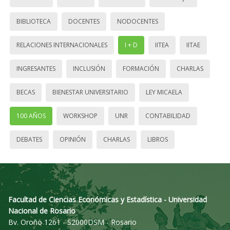
BIBLIOTECA
DOCENTES
NODOCENTES
RELACIONES INTERNACIONALES
I + D
IITEA
IITAE
INGRESANTES
INCLUSIÓN
FORMACIÓN
CHARLAS
BECAS
BIENESTAR UNIVERSITARIO
LEY MICAELA
100 AÑOS
WORKSHOP
UNR
CONTABILIDAD
DEBATES
OPINIÓN
CHARLAS
LIBROS
Facultad de Ciencias Económicas y Estadística - Universidad
Nacional de Rosario
Bv. Oroño 1261 - S2000DSM - Rosario