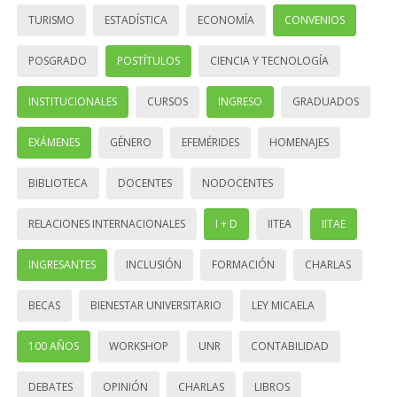
TURISMO
ESTADÍSTICA
ECONOMÍA
CONVENIOS
POSGRADO
POSTÍTULOS
CIENCIA Y TECNOLOGÍA
INSTITUCIONALES
CURSOS
INGRESO
GRADUADOS
EXÁMENES
GÉNERO
EFEMÉRIDES
HOMENAJES
BIBLIOTECA
DOCENTES
NODOCENTES
RELACIONES INTERNACIONALES
I + D
IITEA
IITAE
INGRESANTES
INCLUSIÓN
FORMACIÓN
CHARLAS
BECAS
BIENESTAR UNIVERSITARIO
LEY MICAELA
100 AÑOS
WORKSHOP
UNR
CONTABILIDAD
DEBATES
OPINIÓN
CHARLAS
LIBROS