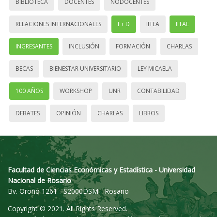
BIBLIOTECA
DOCENTES
NODOCENTES
RELACIONES INTERNACIONALES
I + D
IITEA
IITAE
INGRESANTES
INCLUSIÓN
FORMACIÓN
CHARLAS
BECAS
BIENESTAR UNIVERSITARIO
LEY MICAELA
100 AÑOS
WORKSHOP
UNR
CONTABILIDAD
DEBATES
OPINIÓN
CHARLAS
LIBROS
Facultad de Ciencias Económicas y Estadística - Universidad
Nacional de Rosario
Bv. Oroño 1261 - S2000DSM - Rosario
Copyright © 2021. All Rights Reserved.