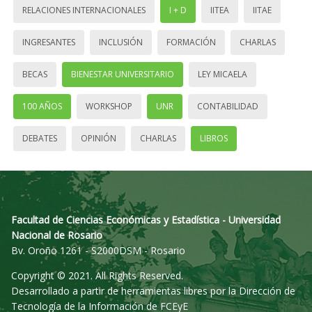
RELACIONES INTERNACIONALES
I + D
IITEA
IITAE
INGRESANTES
INCLUSIÓN
FORMACIÓN
CHARLAS
BECAS
BIENESTAR UNIVERSITARIO
LEY MICAELA
100 AÑOS
WORKSHOP
UNR
CONTABILIDAD
DEBATES
OPINIÓN
CHARLAS
LIBROS
Facultad de Ciencias Económicas y Estadística - Universidad
Nacional de Rosario
Bv. Oroño 1261 - S2000DSM - Rosario
Copyright © 2021. All Rights Reserved.
Desarrollado a partir de herramientas libres por la Dirección de
Tecnología de la Información de FCEyE