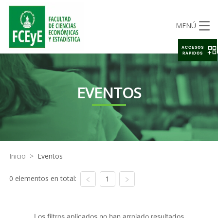
MENÚ
ACCESOS
RAPIDOS
EVENTOS
Inicio
>
Eventos
0 elementos en total:
1
Los filtros aplicados no han arrojado resultados