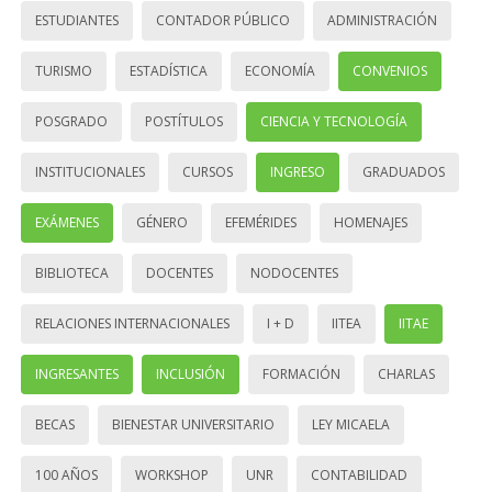
ESTUDIANTES
CONTADOR PÚBLICO
ADMINISTRACIÓN
TURISMO
ESTADÍSTICA
ECONOMÍA
CONVENIOS
POSGRADO
POSTÍTULOS
CIENCIA Y TECNOLOGÍA
INSTITUCIONALES
CURSOS
INGRESO
GRADUADOS
EXÁMENES
GÉNERO
EFEMÉRIDES
HOMENAJES
BIBLIOTECA
DOCENTES
NODOCENTES
RELACIONES INTERNACIONALES
I + D
IITEA
IITAE
INGRESANTES
INCLUSIÓN
FORMACIÓN
CHARLAS
BECAS
BIENESTAR UNIVERSITARIO
LEY MICAELA
100 AÑOS
WORKSHOP
UNR
CONTABILIDAD