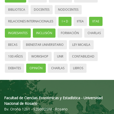
BIBLIOTECA
DOCENTES
NODOCENTES
RELACIONES INTERNACIONALES
I + D
IITEA
IITAE
INGRESANTES
INCLUSIÓN
FORMACIÓN
CHARLAS
BECAS
BIENESTAR UNIVERSITARIO
LEY MICAELA
100 AÑOS
WORKSHOP
UNR
CONTABILIDAD
DEBATES
OPINIÓN
CHARLAS
LIBROS
Facultad de Ciencias Económicas y Estadística - Universidad
Nacional de Rosario
Bv. Oroño 1261 - S2000DSM - Rosario