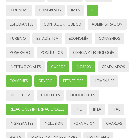
JORNADAS
CONGRESOS
IIATA
IIE
ESTUDIANTES
CONTADOR PÚBLICO
ADMINISTRACIÓN
TURISMO
ESTADÍSTICA
ECONOMÍA
CONVENIOS
POSGRADO
POSTÍTULOS
CIENCIA Y TECNOLOGÍA
INSTITUCIONALES
CURSOS
INGRESO
GRADUADOS
EXÁMENES
GÉNERO
EFEMÉRIDES
HOMENAJES
BIBLIOTECA
DOCENTES
NODOCENTES
RELACIONES INTERNACIONALES
I + D
IITEA
IITAE
INGRESANTES
INCLUSIÓN
FORMACIÓN
CHARLAS
BECAS
BIENESTAR UNIVERSITARIO
LEY MICAELA