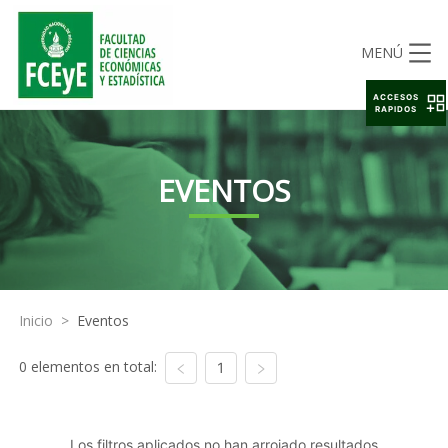
MENÚ
ACCESOS
RAPIDOS
EVENTOS
Inicio
>
Eventos
0 elementos en total:
1
Los filtros aplicados no han arrojado resultados