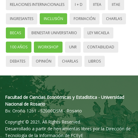
RELACIONES INTERNACIONALES
I + D
IITEA
IITAE
INGRESANTES
INCLUSIÓN
FORMACIÓN
CHARLAS
BECAS
BIENESTAR UNIVERSITARIO
LEY MICAELA
100 AÑOS
WORKSHOP
UNR
CONTABILIDAD
DEBATES
OPINIÓN
CHARLAS
LIBROS
Facultad de Ciencias Económicas y Estadística - Universidad
Nacional de Rosario
Bv. Oroño 1261 - S2000DSM - Rosario
Copyright © 2021. All Rights Reserved.
Desarrollado a partir de herramientas libres por la Dirección de
Tecnología de la Información de FCEyE