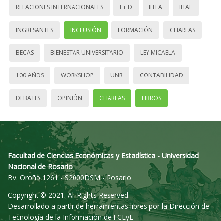
RELACIONES INTERNACIONALES
I + D
IITEA
IITAE
INGRESANTES
INCLUSIÓN
FORMACIÓN
CHARLAS
BECAS
BIENESTAR UNIVERSITARIO
LEY MICAELA
100 AÑOS
WORKSHOP
UNR
CONTABILIDAD
DEBATES
OPINIÓN
CHARLAS
LIBROS
Facultad de Ciencias Económicas y Estadística - Universidad
Nacional de Rosario
Bv. Oroño 1261 - S2000DSM - Rosario
Copyright © 2021. All Rights Reserved.
Desarrollado a partir de herramientas libres por la Dirección de
Tecnología de la Información de FCEyE