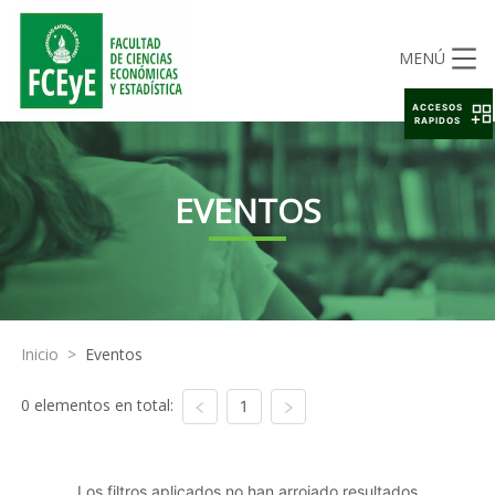
MENÚ
ACCESOS
RAPIDOS
EVENTOS
Inicio
>
Eventos
0 elementos en total:
1
Los filtros aplicados no han arrojado resultados