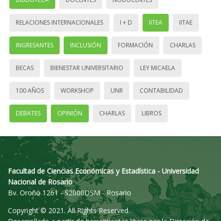
RELACIONES INTERNACIONALES
I + D
IITEA
IITAE
INGRESANTES
INCLUSIÓN
FORMACIÓN
CHARLAS
BECAS
BIENESTAR UNIVERSITARIO
LEY MICAELA
100 AÑOS
WORKSHOP
UNR
CONTABILIDAD
DEBATES
OPINIÓN
CHARLAS
LIBROS
Facultad de Ciencias Económicas y Estadística - Universidad
Nacional de Rosario
Bv. Oroño 1261 - S2000DSM - Rosario
Copyright © 2021. All Rights Reserved.