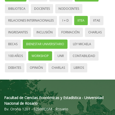
BIBLIOTECA
DOCENTES
NODOCENTES
RELACIONES INTERNACIONALES
I + D
IITEA
IITAE
INGRESANTES
INCLUSIÓN
FORMACIÓN
CHARLAS
BECAS
BIENESTAR UNIVERSITARIO
LEY MICAELA
100 AÑOS
WORKSHOP
UNR
CONTABILIDAD
DEBATES
OPINIÓN
CHARLAS
LIBROS
Facultad de Ciencias Económicas y Estadística - Universidad
Nacional de Rosario
Bv. Oroño 1261 - S2000DSM - Rosario