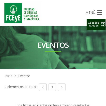
MENÚ
ACCESOS
RAPIDOS
EVENTOS
Inicio
>
Eventos
0 elementos en total:
1
Los filtros aplicados no han arrojado resultados