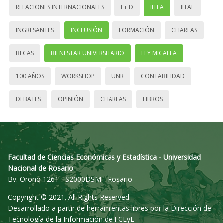
RELACIONES INTERNACIONALES
I + D
IITEA
IITAE
INGRESANTES
INCLUSIÓN
FORMACIÓN
CHARLAS
BECAS
BIENESTAR UNIVERSITARIO
LEY MICAELA
100 AÑOS
WORKSHOP
UNR
CONTABILIDAD
DEBATES
OPINIÓN
CHARLAS
LIBROS
Facultad de Ciencias Económicas y Estadística - Universidad
Nacional de Rosario
Bv. Oroño 1261 - S2000DSM - Rosario
Copyright © 2021. All Rights Reserved.
Desarrollado a partir de herramientas libres por la Dirección de
Tecnología de la Información de FCEyE