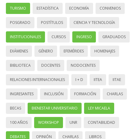
TURISMO
ESTADÍSTICA
ECONOMÍA
CONVENIOS
POSGRADO
POSTÍTULOS
CIENCIA Y TECNOLOGÍA
INSTITUCIONALES
CURSOS
INGRESO
GRADUADOS
EXÁMENES
GÉNERO
EFEMÉRIDES
HOMENAJES
BIBLIOTECA
DOCENTES
NODOCENTES
RELACIONES INTERNACIONALES
I + D
IITEA
IITAE
INGRESANTES
INCLUSIÓN
FORMACIÓN
CHARLAS
BECAS
BIENESTAR UNIVERSITARIO
LEY MICAELA
100 AÑOS
WORKSHOP
UNR
CONTABILIDAD
DEBATES
OPINIÓN
CHARLAS
LIBROS