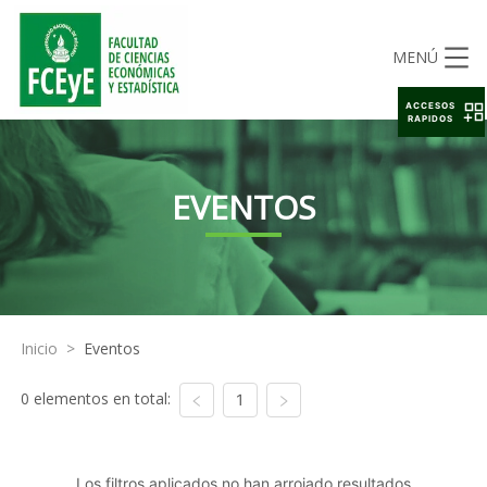
MENÚ
ACCESOS
RAPIDOS
EVENTOS
Inicio
>
Eventos
0 elementos en total:
1
Los filtros aplicados no han arrojado resultados