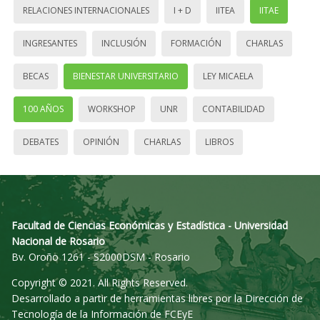
RELACIONES INTERNACIONALES
I + D
IITEA
IITAE
INGRESANTES
INCLUSIÓN
FORMACIÓN
CHARLAS
BECAS
BIENESTAR UNIVERSITARIO
LEY MICAELA
100 AÑOS
WORKSHOP
UNR
CONTABILIDAD
DEBATES
OPINIÓN
CHARLAS
LIBROS
Facultad de Ciencias Económicas y Estadística - Universidad
Nacional de Rosario
Bv. Oroño 1261 - S2000DSM - Rosario
Copyright © 2021. All Rights Reserved.
Desarrollado a partir de herramientas libres por la Dirección de
Tecnología de la Información de FCEyE