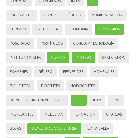
JORNADAS
CONGRESOS
IIATA
IIE
ESTUDIANTES
CONTADOR PÚBLICO
ADMINISTRACIÓN
TURISMO
ESTADÍSTICA
ECONOMÍA
CONVENIOS
POSGRADO
POSTÍTULOS
CIENCIA Y TECNOLOGÍA
INSTITUCIONALES
CURSOS
INGRESO
GRADUADOS
EXÁMENES
GÉNERO
EFEMÉRIDES
HOMENAJES
BIBLIOTECA
DOCENTES
NODOCENTES
RELACIONES INTERNACIONALES
I + D
IITEA
IITAE
INGRESANTES
INCLUSIÓN
FORMACIÓN
CHARLAS
BECAS
BIENESTAR UNIVERSITARIO
LEY MICAELA